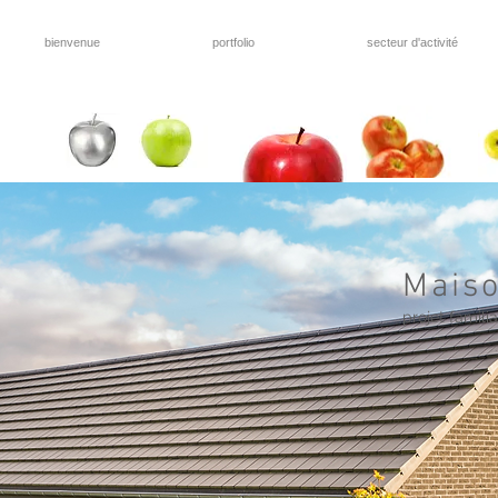
bienvenue
portfolio
secteur d'activité
Mais
projet famili